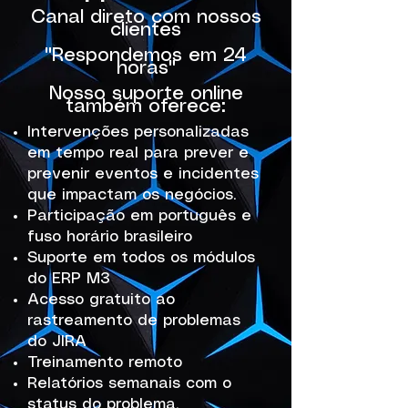
Canal direto com nossos
clientes
"Respondemos em 24
horas"
Nosso suporte online
também oferece:
Intervenções personalizadas
em tempo real para prever e
prevenir eventos e incidentes
que impactam os negócios.
Participação em português e
fuso horário brasileiro
Suporte em todos os módulos
do ERP M3
Acesso gratuito ao
rastreamento de problemas
do JIRA
Treinamento remoto
Relatórios semanais com o
status do problema.