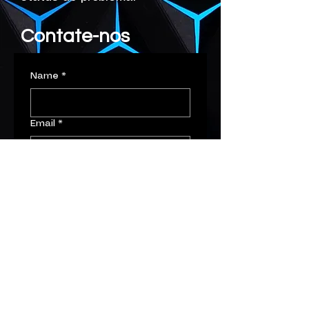
Contate-nos
Name
*
Email
*
Message
Send